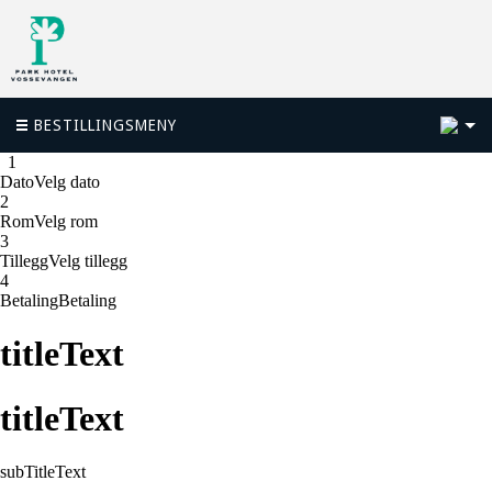
5
BESTILLINGSMENY
1
1
Dato
Velg dato
2
Rom
Velg rom
3
Tillegg
Velg tillegg
4
Betaling
Betaling
titleText
titleText
subTitleText