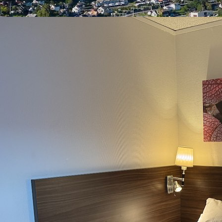
Destination Voss
Utforsk og nyt! Bo komfortabelt, spis godt og opplev det beste av Voss
med vår spesialpakke! Vennligst noter at restauranten stenger kl 20:00
på søndager.